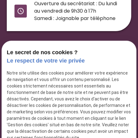
Ouverture du secrétariat : Du lundi
access_time
au vendredi de 9h30 à 17h
Samedi : Joignable par téléphone
Le secret de nos cookies ?
Le respect de votre vie privée
Notre site utilise des cookies pour améliorer votre expérience
de navigation et vous offrir un contenu personnalisé. Les
cookies strictement nécessaires sont essentiels au
Anais Lucas
fonctionnement de base de notre site et ne peuvent pas être
Hypnothérapeute
désactivés. Cependant, vous avez le choix d'activer ou de
À Percy-en-Normandie
désactiver les cookies de personnalisation, de performance et
de marketing selon vos préférences. Vous pouvez modifier vos
N° Siret : 82799625700016
paramètres de cookies à tout moment en cliquant sur le lien
'Gestion des cookies' situé en bas de notre site. Veuillez noter
que la désactivation de certains cookies peut avoir un impact
sur certaines fonctionnalités du site.