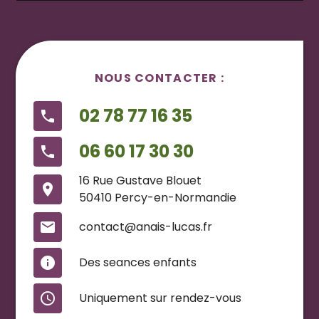
NOUS CONTACTER :
02 78 77 16 35
phone
06 60 17 30 30
phone
16 Rue Gustave Blouet
place
50410 Percy-en-Normandie
mail
contact@anais-lucas.fr
info
Des seances enfants
access_time
Uniquement sur rendez-vous