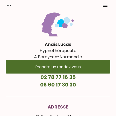
Panneau de gestion des cookies
more_horiz
menu
Anais Lucas
Hypnothérapeute
À Percy-en-Normandie
Prendre un rendez vous
02 78 77 16 35
06 60 17 30 30
ADRESSE