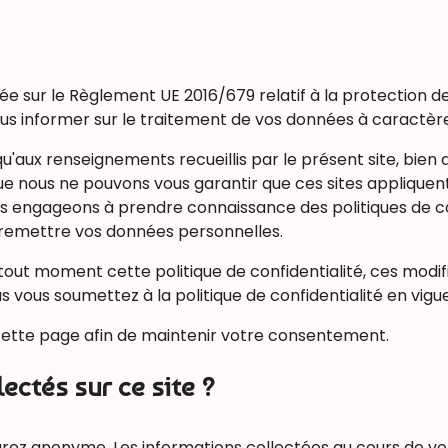
dée sur le Règlement UE 2016/679 relatif à la protection 
ous informer sur le traitement de vos données à caractèr
qu'aux renseignements recueillis par le présent site, bien 
ue nous ne pouvons vous garantir que ces sites appliquen
ous engageons à prendre connaissance des politiques de co
e remettre vos données personnelles.
à tout moment cette politique de confidentialité, ces mod
us vous soumettez à la politique de confidentialité en vigu
t cette page afin de maintenir votre consentement.
ctés sur ce site ?
eurez anonyme. Les informations collectées au cours de vo