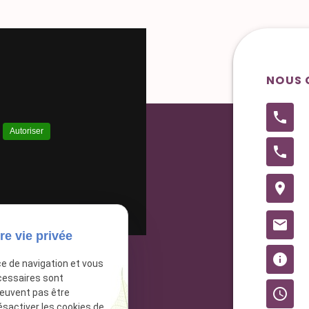
NOUS 
phone
.
Autoriser
phone
place
mail
re vie privée
info
ce de navigation et vous
cessaires sont
access_time
peuvent pas être
ésactiver les cookies de