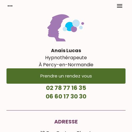
Panneau de gestion des cookies
more_horiz
menu
Anais Lucas
Hypnothérapeute
À Percy-en-Normandie
Prendre un rendez vous
02 78 77 16 35
06 60 17 30 30
ADRESSE