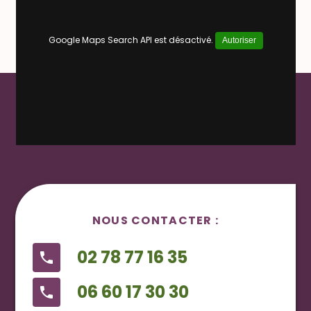
Google Maps Search API est désactivé.
Autoriser
NOUS CONTACTER :
02 78 77 16 35
phone
06 60 17 30 30
phone