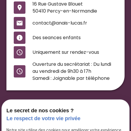
16 Rue Gustave Blouet
place
50410 Percy-en-Normandie
mail
contact@anais-lucas.fr
info
Des seances enfants
access_time
Uniquement sur rendez-vous
Ouverture du secrétariat : Du lundi
access_time
au vendredi de 9h30 à 17h
Samedi : Joignable par téléphone
Le secret de nos cookies ?
Le respect de votre vie privée
Notre site utilise des cookies pour améliorer votre expérience