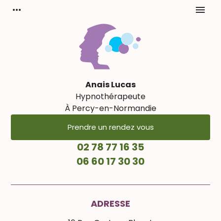
Panneau de gestion des cookies
more_horiz
menu
Anais Lucas
Hypnothérapeute
À Percy-en-Normandie
Prendre un rendez vous
02 78 77 16 35
06 60 17 30 30
ADRESSE