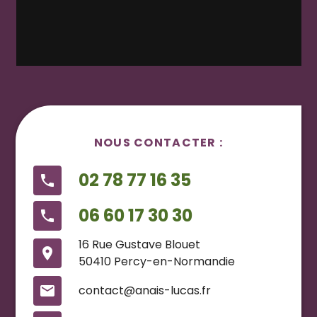
NOUS CONTACTER :
02 78 77 16 35
phone
06 60 17 30 30
phone
16 Rue Gustave Blouet
place
50410 Percy-en-Normandie
mail
contact@anais-lucas.fr